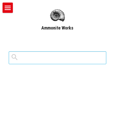
ホーム
Ammonite Works
WEB広告
SNS活用
eスポーツ
ゲーム
eSports魂
ゲーマーズ・ナビ
サービス
eスポーツ
採用
インフルエンサー募集
CS Tool
検索