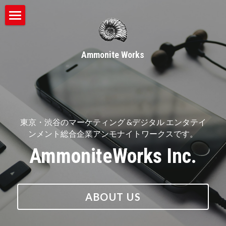
ホーム
Ammonite Works
WEB広告
SNS活用
eスポーツ
東京・渋谷のマーケティング &デジタル エンタテイ
ゲーム
eSports魂
ンメント総合企業アンモナイトワークスです。
AmmoniteWorks Inc.
ゲーマーズ・ナビ
サービス
eスポーツ
採用
インフルエンサー募集
ABOUT US
CS Tool
検索