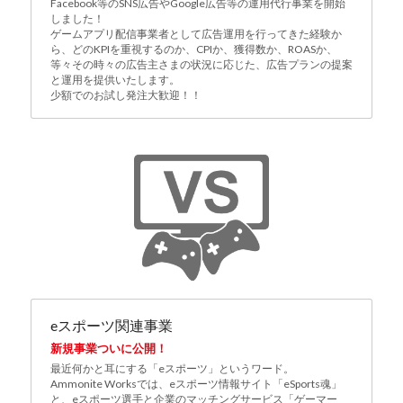
Facebook等のSNS広告やGoogle広告等の運用代行事業を開始
しました！
ゲームアプリ配信事業者として広告運用を行ってきた経験か
ら、どのKPIを重視するのか、CPIか、獲得数か、ROASか、
等々その時々の広告主さまの状況に応じた、広告プランの提案
と運用を提供いたします。
少額でのお試し発注大歓迎！！
eスポーツ関連事業
新規事業ついに公開！
最近何かと耳にする「eスポーツ」というワード。
Ammonite Worksでは、eスポーツ情報サイト「eSports魂」
と、eスポーツ選手と企業のマッチングサービス「ゲーマー