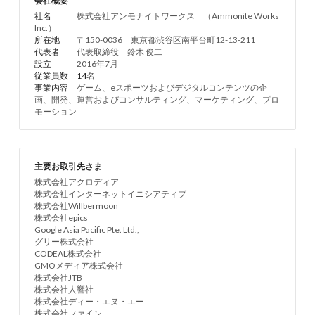
会社概要
社名
　　　株式会社アンモナイトワークス　（Ammonite Works 
Inc.）
所在地
　　〒150-0036　東京都渋谷区南平台町12-13-211
代表者　
　代表取締役　鈴木 俊二
設立　
　　2016年7月
従業員数　14
名
事業内容
　ゲーム、eスポーツおよびデジタルコンテンツの企
画、開発、運営およびコンサルティング、マーケティング、プロ
モーション
主要お取引先さま
株式会社アクロディア
株式会社インターネットイニシアティブ
株式会社Willbermoon
株式会社epics
Google Asia Pacific Pte. Ltd.,
グリー株式会社
CODEAL株式会社
GMOメディア株式会社
株式会社JTB
株式会社人響社
株式会社ディー・エヌ・エー
株式会社ファイン