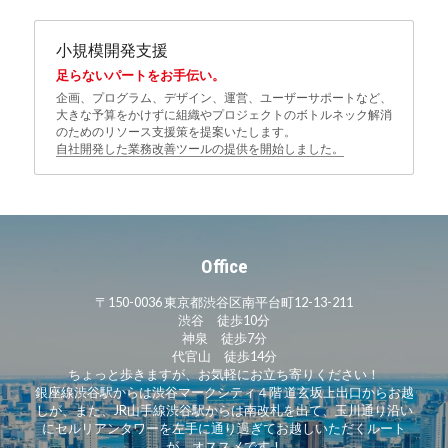
小規模開発支援
足らないパートをお手伝い。
企画、プログラム、デザイン、運営、ユーザーサポートなど、
大きな予算をかけずに組織やプロジェクトのボトルネック解消
のためのリソース支援策を提案いたします。
自社開発した業務改善ツールの提供を開始しました。
Office
〒150-0036 東京都渋谷区南平台町12-13-211
渋谷　徒歩10分
神泉　徒歩7分
代官山　徒歩14分
ちょっと歩きますが、お気軽にお立ち寄りください！
銀座線渋谷駅からは渋谷マークシティ４階 道玄坂上出口からお越
しが、また、JR山手線渋谷駅からは南改札を出て、玉川通り沿い
にセルリアンタワーを左手に通り過ぎてお越しいただくルート
が、オススメです！