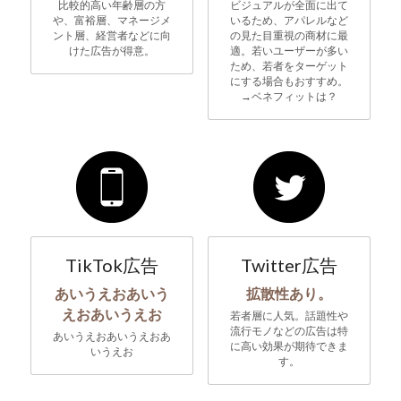
比較的高い年齢層の方
ビジュアルが全面に出て
や、富裕層、マネージメ
いるため、アパレルなど
ント層、経営者などに向
の見た目重視の商材に最
けた広告が得意。
適。若いユーザーが多い
ため、若者をターゲット
にする場合もおすすめ。
→ベネフィットは？
TikTok広告
Twitter広告
あいうえおあいう
拡散性あり。
えおあいうえお
若者層に人気。話題性や
流行モノなどの広告は特
あいうえおあいうえおあ
に高い効果が期待できま
いうえお
す。