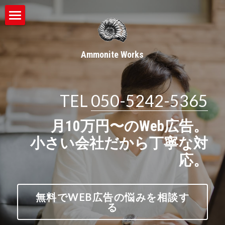
ホーム
Ammonite Works
WEB広告
SNS活用
TEL 
050-5242-5365
eスポーツ
月10万円〜のWeb広告。
ゲーム
eSports魂
小さい会社だから丁寧な対
ゲーマーズ・ナビ
サービス
応。
eスポーツ
採用
インフルエンサー募集
無料でWEB広告の悩みを相談す
CS Tool
検索
る